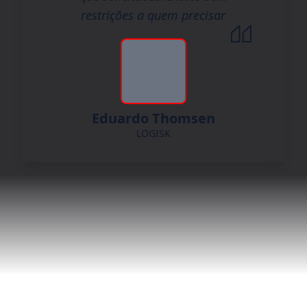
restrições a quem precisar
Eduardo Thomsen
LOGISK