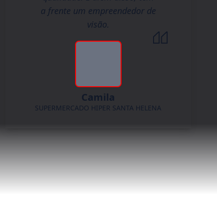
a frente um empreendedor de
visão.
Camila
SUPERMERCADO HIPER SANTA HELENA