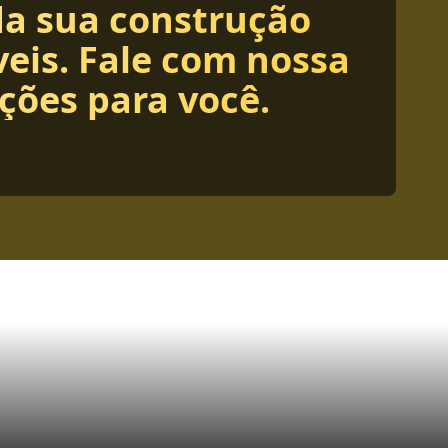
da sua construção
eis. Fale com nossa
ções para você.