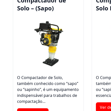
Compactador de
Comp
Solo – (Sapo)
Solo 
O Compactador de Solo,
O Compa
também conhecido como “sapo”
também
ou “sapinho”, é um equipamento
ou “sap
indispensável para trabalhos de
essenci
compactação…
Ver d