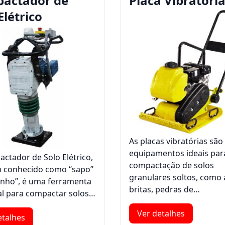
actador de
Placa Vibratóri
Elétrico
As placas vibratórias são
equipamentos ideais par
ctador de Solo Elétrico,
compactação de solos
 conhecido como “sapo”
granulares soltos, como 
inho”, é uma ferramenta
britas, pedras de…
al para compactar solos…
Ver detalhes
etalhes