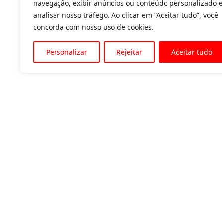
navegação, exibir anúncios ou conteúdo personalizado 
analisar nosso tráfego. Ao clicar em “Aceitar tudo”, você
concorda com nosso uso de cookies.
Personalizar
Rejeitar
Aceitar tudo
Av. Padre Tarcísio, 1715 - Sete Lagoas
31 3774-1818
31 98504-1818