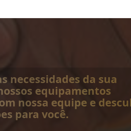
as necessidades da sua
nossos equipamentos
 com nossa equipe e descu
es para você.