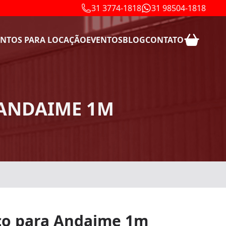
31 3774-1818
31 98504-1818
NTOS PARA LOCAÇÃO
EVENTOS
BLOG
CONTATO
 ANDAIME 1M
ico para Andaime 1m