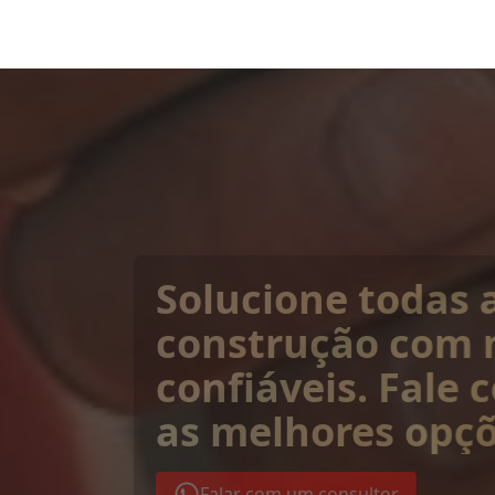
Solucione todas 
construção com 
confiáveis. Fale
as melhores opçõ
Falar com um consultor